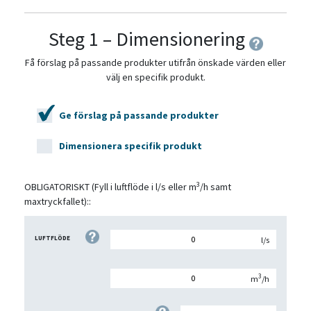
Steg 1 – Dimensionering
Få förslag på passande produkter utifrån önskade värden eller
välj en specifik produkt.
Ge förslag på passande produkter
Dimensionera specifik produkt
3
OBLIGATORISKT
(Fyll i luftflöde i l/s eller m
/h samt
maxtryckfallet)::
LUFTFLÖDE
l/s
3
m
/h