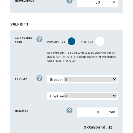
MAXTRYCKFALL
Pa
VALFRITT
VÄLJ ÖNSKAD
FORM
REKTANGULÄR
CIRKULÄR
OBS! REKTANGULÄR KAN ÄVEN VARA KVADRATISK. VÄLJS
INGEN FAST BREDD ELLER HÖJD KOMMER EN KVADRATISK
STORLEK ATT FÖRESLÅS.
STORLEK
Bredd mm
Höjd mm
MAXLÄNGD
mm
Oktavband, Hz