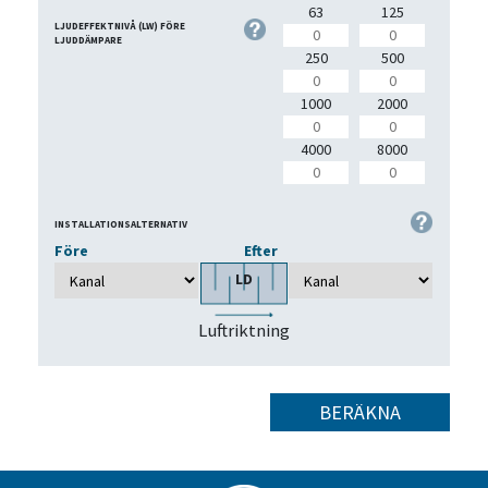
63
125
LJUDEFFEKTNIVÅ (LW) FÖRE
LJUDDÄMPARE
250
500
1000
2000
4000
8000
INSTALLATIONSALTERNATIV
Före
Efter
LD
Luftriktning