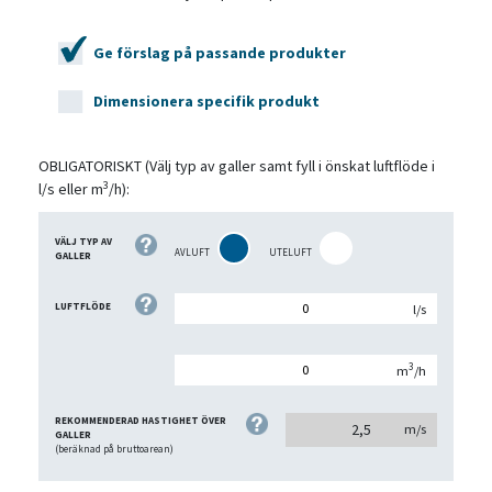
Ge förslag på passande produkter
Dimensionera specifik produkt
OBLIGATORISKT
(Välj typ av galler samt fyll i önskat luftflöde i
3
l/s eller m
/h):
VÄLJ TYP AV
AVLUFT
UTELUFT
GALLER
LUFTFLÖDE
l/s
3
m
/h
REKOMMENDERAD HASTIGHET ÖVER
2,5
m/s
GALLER
(beräknad på bruttoarean)