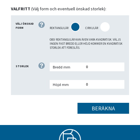
VALFRITT
(Välj form och eventuell önskad storlek):
VÄLJ ÖNSKAD
FORM
REKTANGULÄR
CIRKULÄR
OBS! REKTANGULÄR KAN ÄVEN VARA KVADRATISK. VÄLJS
INGEN FAST BREDD ELLER HÖJD KOMMER EN KVADRATISK
STORLEK ATT FÖRESLÅS.
STORLEK
Bredd mm
Höjd mm